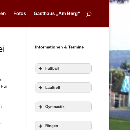
ren
Fotos
Gasthaus „Am Berg“
ei
Informationen & Termine
Fußball
n
 Für
Lauftreff
h
Gymnastik
r
Ringen