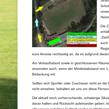
Straß
Schot
unser
Heimf
Die Z
erhäl
„Darf
auch 
Regis
eure Anreise rechtzeitig an, da es aufgrund di
Am Verkaufsstand sowie in geschlossenen Räumen (K
ansonsten auch, wenn der Mindestabstand von 1,5
Bedeckung mit.
Sollten sich Sportler oder Zuschauer nicht an d
nicht einsehen, behalten wir uns vor diese Perso
Die aktuell noch vorherrschende, schwierige Sit
daran halten und Rücksicht aufeinander geben, k