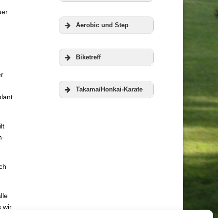
uer
Zur Homepage
Aerobic und Step
der RWG
Veranstaltungen
Biketreff
er
Weitere
Takama/Honkai-Karate
plant
Informationen
Weitere
lt
Informationen
n-
Weitere
ch
Informationen
Weitere
lle
 wir
Informationen