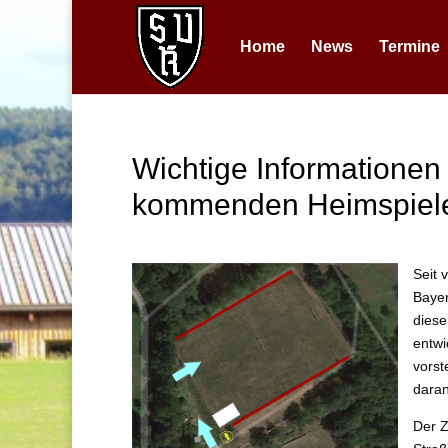
Home
News
Termine
Wichtige Informationen 
kommenden Heimspiele
Seit 
Bayer
diese
entwi
vorst
daran
Der Z