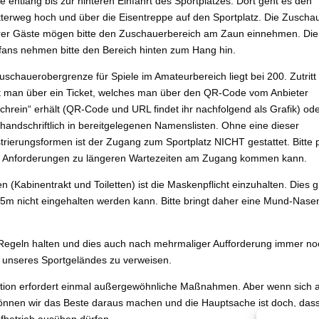
e entlang bis zur hinteren Einfahrt des Sportplatzes. Dort geht es den
terweg hoch und über die Eisentreppe auf den Sportplatz. Die Zuscha
er Gäste mögen bitte den Zuschauerbereich am Zaun einnehmen. Die
ans nehmen bitte den Bereich hinten zum Hang hin.
uschauerobergrenze für Spiele im Amateurbereich liegt bei 200. Zutritt
t man über ein Ticket, welches man über den QR-Code vom Anbieter
ichrein“ erhält (QR-Code und URL findet ihr nachfolgend als Grafik) od
handschriftlich in bereitgelegenen Namenslisten. Ohne eine dieser
trierungsformen ist der Zugang zum Sportplatz NICHT gestattet. Bitte 
eser Anforderungen zu längeren Wartezeiten am Zugang kommen kann.
abinentrakt und Toiletten) ist die Maskenpflicht einzuhalten. Dies gi
m nicht eingehalten werden kann. Bitte bringt daher eine Mund-Nase
ie Regeln halten und dies auch nach mehrmaliger Aufforderung immer no
n unseres Sportgeländes zu verweisen.
uation erfordert einmal außergewöhnliche Maßnahmen. Aber wenn sich a
önnen wir das Beste daraus machen und die Hauptsache ist doch, dass