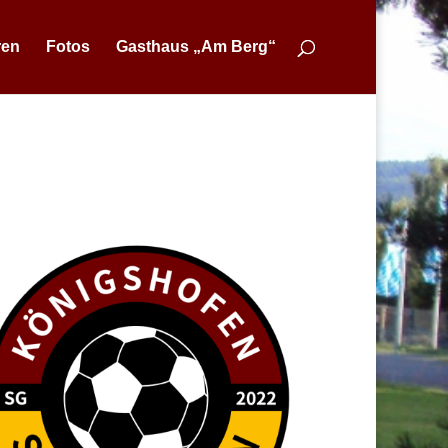
ren
Fotos
Gasthaus „Am Berg“