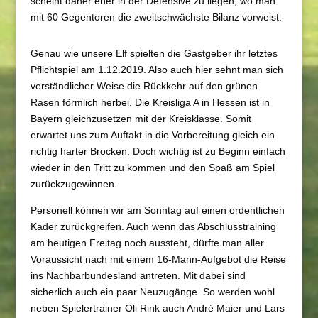
scheint daher eher in der Defensive zu liegen, wo man
mit 60 Gegentoren die zweitschwächste Bilanz vorweist.
Genau wie unsere Elf spielten die Gastgeber ihr letztes
Pflichtspiel am 1.12.2019. Also auch hier sehnt man sich
verständlicher Weise die Rückkehr auf den grünen
Rasen förmlich herbei. Die Kreisliga A in Hessen ist in
Bayern gleichzusetzen mit der Kreisklasse. Somit
erwartet uns zum Auftakt in die Vorbereitung gleich ein
richtig harter Brocken. Doch wichtig ist zu Beginn einfach
wieder in den Tritt zu kommen und den Spaß am Spiel
zurückzugewinnen.
Personell können wir am Sonntag auf einen ordentlichen
Kader zurückgreifen. Auch wenn das Abschlusstraining
am heutigen Freitag noch aussteht, dürfte man aller
Voraussicht nach mit einem 16-Mann-Aufgebot die Reise
ins Nachbarbundesland antreten. Mit dabei sind
sicherlich auch ein paar Neuzugänge. So werden wohl
neben Spielertrainer Oli Rink auch André Maier und Lars