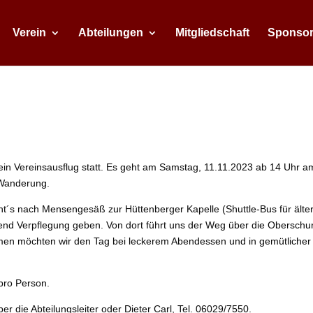
Verein
Abteilungen
Mitgliedschaft
Sponso
 ein Vereinsausflug statt. Es geht am Samstag, 11.11.2023 ab 14 Uhr a
 Wanderung.
t´s nach Mensengesäß zur Hüttenberger Kapelle (Shuttle-Bus für älte
hend Verpflegung geben. Von dort führt uns der Weg über die Oberschu
en möchten wir den Tag bei leckerem Abendessen und in gemütlicher
pro Person.
 die Abteilungsleiter oder Dieter Carl, Tel. 06029/7550.