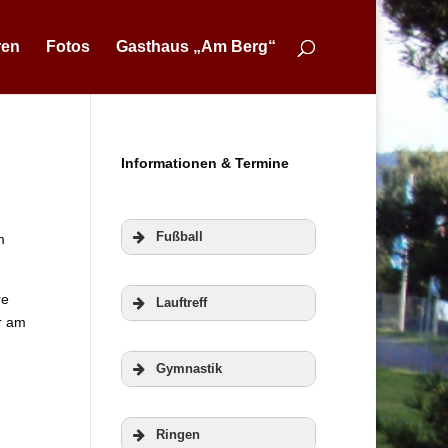
ren
Fotos
Gasthaus „Am Berg“
Informationen & Termine
Fußball
m
re
Lauftreff
r am
Gymnastik
Ringen