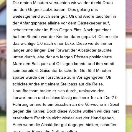
Die ersten Minuten versuchten wir wieder direkt Druck
auf den Gegner aufzubauen. Dies gelang uns
weitestgehend auch sehr gut. Oli und Andre tauchten in
der Anfangsphase alleine vor dem Gästekeeper auf,
scheiterten aber im Eins-Gegen-Eins. Nach gut einer
halben Stunde war der Knoten dann geplatzt. Oli erzielte
das wichtige 1:0 nach einer Ecke. Diese wurde immer
länger und länger. Der Torwart der Albstädter tauchte
unten durch, ehe der am langen Pfosten positionierte
Marc den Ball quer auf Oli legen konnte und ihm somit
sein bereits 6. Saisontor bescherte. Gut fünf Minuten
später wurde der Torschütze zum Vorlagengeber. Oli
schickte Andre mit einem Steilpass auf die Reise.
Unaufhaltsam tankte er sich durch, umkurvte den
Torwart noch und schloss lässig ins leere Tor ab. Die 2:0
Führung erinnerte ein bisschen an die Vorwoche im Spiel
gegen die Kahler. Doch diese Woche wollten wir das hart
erarbeitete Ergebnis nicht wieder aus der Hand geben.
Auch wenn die Albstädter gut dagegen hielten, schafften
wir es zur Pause die Null zu halten.