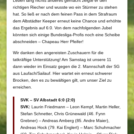
Leben lang nichts anderes gemacht zeigte er den
richtigen Riecher und wusste wo ein Stürmer zu stehen
hat. So ließ er nach dem feinen Pass in dem Strafraum
dem Albstädter Keeper erneut keine Chance und erhöhte
das Ergebnis auf 6:0. Von dem nachfolgenden Jubel
könnten sich einige Bundesliga-Profis noch eine Scheibe
abschneiden – Chapeau Herr Pfeifer!
Wir danken den angereisten Zuschauern für die
tatkräftige Unterstützung! Am Samstag ist unsere 11
dann wieder im Einsatz gegen die 2. Mannschaft der SG
aus Laufach/Sailauf. Hier wartet ein erneut schwerer
Brocken, den es zu bewältigen gilt, um unser Ziel zu
erreichen.
SVK – SV Albstadt 6:0 (2:0)
SVK:
Laurin Friedmann – Leon Kempf, Martin Heller,
Stefan Schnetter, Chris Grünewald (46. Fynn
Grebner) – Andreas Amberg (85. Andre Maier),
Andreas Hock (79. Kai Englert) – Marc Schuhmacher