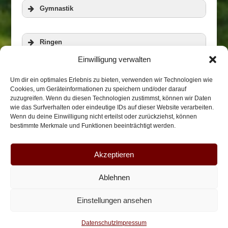
Gymnastik
Ringen
Einwilligung verwalten
Veranstaltungen
Zur Homepage der RWG
Aerobic und Step
Um dir ein optimales Erlebnis zu bieten, verwenden wir Technologien wie
Cookies, um Geräteinformationen zu speichern und/oder darauf
zuzugreifen. Wenn du diesen Technologien zustimmst, können wir Daten
wie das Surfverhalten oder eindeutige IDs auf dieser Website verarbeiten.
Biketreff
Wenn du deine Einwilligung nicht erteilst oder zurückziehst, können
bestimmte Merkmale und Funktionen beeinträchtigt werden.
Weitere Informationen
Weitere Informationen
Takama/Honkai-Karate
Akzeptieren
Ablehnen
Impressum
Datenschutz
Anfahrt
Weitere Informationen
Einstellungen ansehen
Weitere Informationen
Datenschutz
Impressum