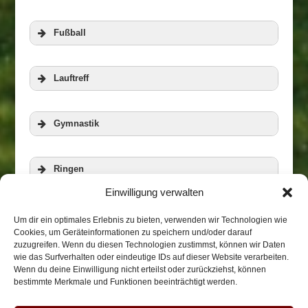
Fußball
Lauftreff
Gymnastik
Ringen
Einwilligung verwalten
Veranstaltungen
Zur Homepage der RWG
Aerobic und Step
Um dir ein optimales Erlebnis zu bieten, verwenden wir Technologien wie
Cookies, um Geräteinformationen zu speichern und/oder darauf
zuzugreifen. Wenn du diesen Technologien zustimmst, können wir Daten
wie das Surfverhalten oder eindeutige IDs auf dieser Website verarbeiten.
Biketreff
Wenn du deine Einwilligung nicht erteilst oder zurückziehst, können
bestimmte Merkmale und Funktionen beeinträchtigt werden.
Weitere Informationen
Weitere Informationen
Takama/Honkai-Karate