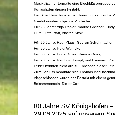
Musikalisch untermalte eine Blechbläsergruppe d
Königshofen diesen Festakt.
Den Abschluss bildete die Ehrung für zahlreiche Mi
Geehrt wurden folgende Mitglieder:
Für 25 Jahre: Anja Dobler, Nadine Grebner, Cindy 
Huth, Jutta Pfaff, Andrea Skok
Für 30 Jahre: Roth Klaus, Gudrun Schuhmacher.
Für 50 Jahre: Heidi Warncke
Für 60 Jahre: Edgar Gries, Renate Gries,
Für 70 Jahre: Reinhold Kempf, und Hermann Pfei
Leider konnten nicht alle zu Ehrenden dieser Fei
Zum Schluss bedankte sich Thomas Behl nochmals
Abgeschlossen wurde der Festakt mit einem gemü
Beisammensein. Dieter Carl
80 Jahre SV Königshofen – 
29.06.2025 auf unserem Sp