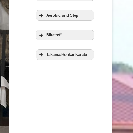
Zur Homepage
Aerobic und Step
der RWG
Veranstaltungen
Biketreff
Weitere
Takama/Honkai-Karate
Informationen
Weitere
Informationen
Weitere
Informationen
Weitere
Informationen