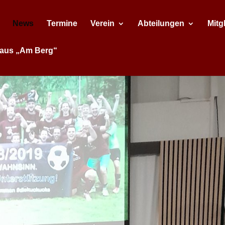
News
Termine
Verein
Abteilungen
Mitg
aus „Am Berg“