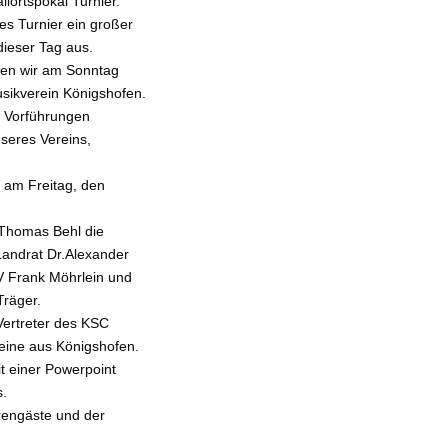
lortspokal Turnier.
es Turnier ein großer
dieser Tag aus.
en wir am Sonntag
sikverein Königshofen.
t Vorführungen
seres Vereins,
 am Freitag, den
Thomas Behl die
Landrat Dr.Alexander
SV Frank Möhrlein und
räger.
Vertreter des KSC
eine aus Königshofen.
t einer Powerpoint
s.
rengäste und der