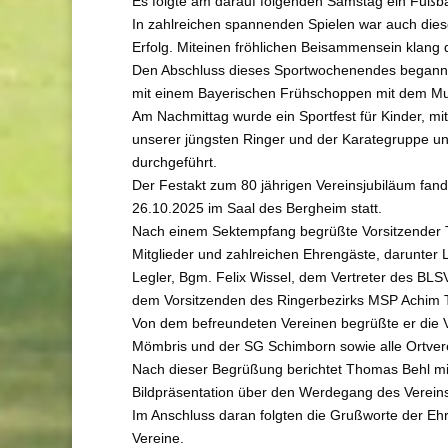
Es folgte am darauf folgenden Samstag ein Fußbal
In zahlreichen spannenden Spielen war auch dies
Erfolg. Miteinen fröhlichen Beisammensein klang 
Den Abschluss dieses Sportwochenendes begann
mit einem Bayerischen Frühschoppen mit dem Mu
Am Nachmittag wurde ein Sportfest für Kinder, mi
unserer jüngsten Ringer und der Karategruppe un
durchgeführt.
Der Festakt zum 80 jährigen Vereinsjubiläum fand
26.10.2025 im Saal des Bergheim statt.
Nach einem Sektempfang begrüßte Vorsitzender 
Mitglieder und zahlreichen Ehrengäste, darunter 
Legler, Bgm. Felix Wissel, dem Vertreter des BL
dem Vorsitzenden des Ringerbezirks MSP Achim T
Von dem befreundeten Vereinen begrüßte er die 
Mömbris und der SG Schimborn sowie alle Ortver
Nach dieser Begrüßung berichtet Thomas Behl mi
Bildpräsentation über den Werdegang des Verein
Im Anschluss daran folgten die Grußworte der Eh
Vereine.