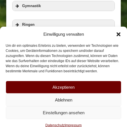
Gymnastik
Ringen
Einwilligung verwalten
Veranstaltungen
Zur Homepage der RWG
Aerobic und Step
Um dir ein optimales Erlebnis zu bieten, verwenden wir Technologien wie
Cookies, um Geräteinformationen zu speichern und/oder darauf
zuzugreifen. Wenn du diesen Technologien zustimmst, können wir Daten
wie das Surfverhalten oder eindeutige IDs auf dieser Website verarbeiten.
Biketreff
Wenn du deine Einwilligung nicht erteilst oder zurückziehst, können
bestimmte Merkmale und Funktionen beeinträchtigt werden.
Weitere Informationen
Weitere Informationen
Takama/Honkai-Karate
Akzeptieren
Ablehnen
Impressum
Datenschutz
Anfahrt
Weitere Informationen
Einstellungen ansehen
Weitere Informationen
Datenschutz
Impressum