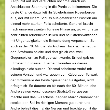
Zeitpunkt auf und versuchten nochmal durch ein
Anschlusstor Spannung in die Partie zu bekommen. Die
beste Chance dazu ließ ihr Spielertrainer Rosenberger
aus, der mit einem Schuss aus gefährlicher Position am
einmal mehr starken Felix scheiterte. Generell bracht
nach unserem zweiten Tor eine Phase an, wo wir uns zu
sehr hinten reindrücken ließen und bei Offensivaktionen
mit Ungenauigkeiten die Entscheidung verpassten. So
auch in der 70. Minute, als Andreas Hock sich erneut in
den Strafraum spielte und dort gleich von zwei
Gegenspielern zu Fall gebracht wurde. Erneut gab es
Elfmeter für unsere Elf, erneut konnten wir dieses
allerdings nicht nutzen. Diesmal scheiterte André mit
seinem Versuch und war gegen den Kälberauer Torwart,
der mittlerweile der beste Spieler der Gastgeber, nicht
erfolgreich. So dauerte es bis nach der 80. Minute, ehe
André seinen verschossenen Strafstoß vergessen
machte und das 3-0 schoss. Kapitän Marc Schuhmacher
steckte den Ball im richtigen Moment gut durch und
André behielt diesmal die Nerven und brachte somit die