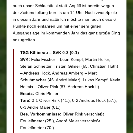
auch unser Schlachtfest statt. Anpfiff ist bereits wegen
der Zeitumstellung bereits um 14 Uhr. Noch zwei Spiele
in diesem Jahr und natürlich möchte man auch diese 6
Punkte noch einfahren um mit einer sehr guten
Ausgangslage im kommenden Jahr das ganz große Ding
anzugreifen.
TSG Kälberau – SVK 0-3 (0-1)
SVK:
Felix Fischer – Leon Kempf, Martin Heller,
Stefan Schnetter, Tristan Gilmer (65. Christian Huth)
– Andreas Hock, Andreas Amberg – Marc
Schuhmacher (46. André Maier), Lukas Kempf, Kevin
Helmis – Oliver Rink (87. Andreas Hock II)
Ersatz:
Chris Pfeifer
Tore:
0-1 Oliver Rink (41.), 0-2 Andreas Hock (57.),
0-3 André Maier (81.)
Bes. Vorkommnisse:
Oliver Rink verschießt
Foulelfmeter (25.), André Maier verschießt
Foulelfmeter (70.)