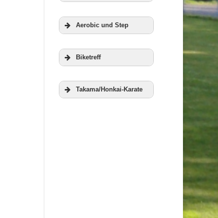
Zur Homepage
Aerobic und Step
der RWG
Veranstaltungen
Biketreff
Weitere
Takama/Honkai-Karate
Informationen
Weitere
Informationen
Weitere
Informationen
Weitere
Informationen