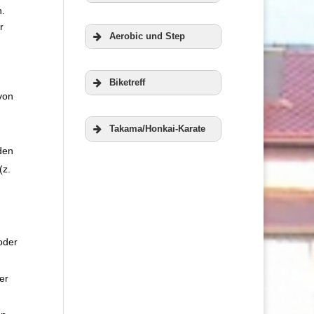
n.
Zur Homepage
r
Aerobic und Step
der RWG
Veranstaltungen
Biketreff
von
Weitere
Takama/Honkai-Karate
Informationen
den
Weitere
(z.
Informationen
Weitere
oder
Informationen
Weitere
er
Informationen