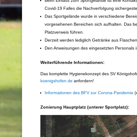
Beim Einlass zum Sportgelände ist eine Kontakt
Covid-19 Falles die Nachverfolgung sichergestel
Das Sportgelände wurde in verschiedene Bereich
vorgesehenen Bereichen sich aufhalten. Das be
Platzverweis führen.
Derzeit werden lediglich Getränke aus Flasche
Den Anweisungen des eingesetzten Personals is
Weiterführende Informationen:
Das komplette Hygienekonzept des SV Königshofe
koenigshofen.de
anfordern!
Informationen des BFV zur Corona-Pandemie
(
Zonierung Hauptplatz (unterer Sportplatz):