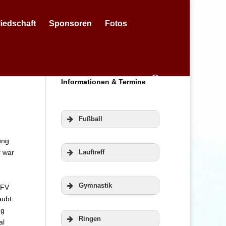
liedschaft
Sponsoren
Fotos
Informationen & Termine
Fußball
ung
r war
Lauftreff
Gymnastik
BFV
ubt.
ng
Ringen
al