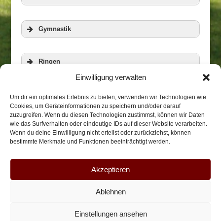
Gymnastik
Ringen
Einwilligung verwalten
Veranstaltungen
Zur Homepage der RWG
Aerobic und Step
Um dir ein optimales Erlebnis zu bieten, verwenden wir Technologien wie
Cookies, um Geräteinformationen zu speichern und/oder darauf
zuzugreifen. Wenn du diesen Technologien zustimmst, können wir Daten
wie das Surfverhalten oder eindeutige IDs auf dieser Website verarbeiten.
Biketreff
Wenn du deine Einwilligung nicht erteilst oder zurückziehst, können
bestimmte Merkmale und Funktionen beeinträchtigt werden.
Weitere Informationen
Weitere Informationen
Takama/Honkai-Karate
Akzeptieren
Ablehnen
Impressum
Datenschutz
Anfahrt
Weitere Informationen
Einstellungen ansehen