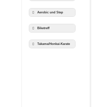
Zur Homepage
Aerobic und Step
der RWG
Veranstaltungen
Biketreff
Weitere
Takama/Honkai-Karate
Informationen
Weitere
Informationen
Weitere
Informationen
Weitere
Informationen