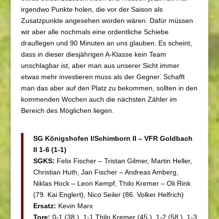
irgendwo Punkte holen, die vor der Saison als
Zusatzpunkte angesehen worden wären. Dafür müssen
wir aber alle nochmals eine ordentliche Schiebe
drauflegen und 90 Minuten an uns glauben. Es scheint,
dass in dieser diesjährigen A-Klasse kein Team
unschlagbar ist, aber man aus unserer Sicht immer
etwas mehr investieren muss als der Gegner. Schafft
man das aber auf den Platz zu bekommen, sollten in den
kommenden Wochen auch die nächsten Zähler im
Bereich des Möglichen liegen.
SG Königshofen I/Schimborn II – VFR Goldbach
II 1-6 (1-1)
SGKS:
Felix Fischer – Tristan Gilmer, Martin Heller,
Christian Huth, Jan Fischer – Andreas Amberg,
Niklas Hock – Leon Kempf, Thilo Kremer – Oli Rink
(79. Kai Englert), Nico Seiler (86. Volker Helfrich)
Ersatz:
Kevin Marx
Tore:
0-1 (38.), 1-1 Thilo Kremer (45.), 1-2 (58.), 1-3