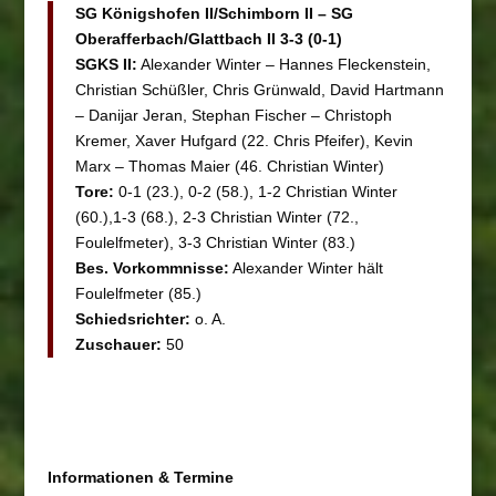
SG Königshofen II/Schimborn II – SG
Oberafferbach/Glattbach II 3-3 (0-1)
SGKS II:
Alexander Winter – Hannes Fleckenstein,
Christian Schüßler, Chris Grünwald, David Hartmann
– Danijar Jeran, Stephan Fischer – Christoph
Kremer, Xaver Hufgard (22. Chris Pfeifer), Kevin
Marx – Thomas Maier (46. Christian Winter)
Tore:
0-1 (23.), 0-2 (58.), 1-2 Christian Winter
(60.),1-3 (68.), 2-3 Christian Winter (72.,
Foulelfmeter), 3-3 Christian Winter (83.)
Bes. Vorkommnisse:
Alexander Winter hält
Foulelfmeter (85.)
Schiedsrichter:
o. A.
Zuschauer:
50
Informationen & Termine