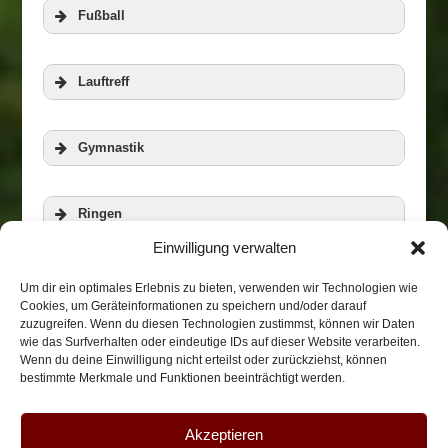
Fußball
Lauftreff
Gymnastik
Ringen
Einwilligung verwalten
Veranstaltungen
Zur Homepage der RWG
Aerobic und Step
Um dir ein optimales Erlebnis zu bieten, verwenden wir Technologien wie
Cookies, um Geräteinformationen zu speichern und/oder darauf
zuzugreifen. Wenn du diesen Technologien zustimmst, können wir Daten
wie das Surfverhalten oder eindeutige IDs auf dieser Website verarbeiten.
Biketreff
Wenn du deine Einwilligung nicht erteilst oder zurückziehst, können
bestimmte Merkmale und Funktionen beeinträchtigt werden.
Weitere Informationen
Weitere Informationen
Takama/Honkai-Karate
Akzeptieren