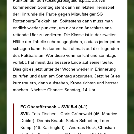
Punkten auf den Abstiegsrelegationsplatz ab. Am
kommenden Sonntag steht dann im letzten Heimspiel
der Hinrunde die Partie gegen Mitaufsteiger SG
Rottenberg/Feldkahl an. Spätestens dann muss man
endlich wieder punkten, um nicht den Anschluss ans
rettende Ufer zu verlieren. Die Klasse ist in der zweiten
Hälfte der Tabelle sehr ausgeglichen, sodass jeder jeden
schlagen kann. Es kommt halt oftmals auf die Tugenden
des Fußballs an. Wer diese verinnerlicht und sonntags
vorlebt, hat meist das bessere Ende auf seiner Seite.
Dies gilt es jetzt unter der Woche wieder in Erinnerung
zu rufen und dann am Sonntag abzurufen. Jetzt heißt es
kurz trauern, dann aufstehen, Krone richten und besser
machen. Nächste Chance: Sonntag, 14 Uhr!
FC Oberafferbach – SVK 5-4 (4-1)
SVK:
Felix Fischer – Chris Grünewald (46. Maurice
Dobler), Dennis Knaub, Stefan Schnetter, Leon
Kempf (46. Kai Englert) – Andreas Hock, Christian