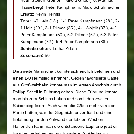
Huth, Steffen Kremer – Nikola Gries (70. Mathias
Hasselberg), Peter Kampfmann, Marc Schuhmacher
Ersatz:
Kevin Helmis
Tore:
1-0 Hein (18.), 1-1 Peter Kampfmann (28.), 2-
1 Hein (29.), 3-1 Dilmac (35.), 4-1 Wojcik (37.), 4-2
Peter Kampfmann (50.), 5-2 Dilmac (57.), 5-3 Peter
Kampfmann (72.), 5-4 Peter Kampfmann (86.)
Schiedsrichter:
Lothar Adam
Zuschauer:
50
Die zweite Mannschaft konnte sich endlich belohnen und
einen 1-0 Heimsieg einfahren. Gegen favorisierte Gäste
aus Großwelzheim konnte man im ersten Abschnitt durch
Philipp Schell in Führung gehen. Diese Führung konnte
man bis zum Schluss halten und somit den zweiten
Saisonsieg feiern. Auch wenn die Gäste mehr von der
Partie hatten, war der Sieg nicht unverdient und eine
Belohnung für den Aufwand der letzten Wochen.
Hoffentlich kann man die entstandene Euphorie jetzt ein
bisschen erhalten und noch weitere Punkte bis zur