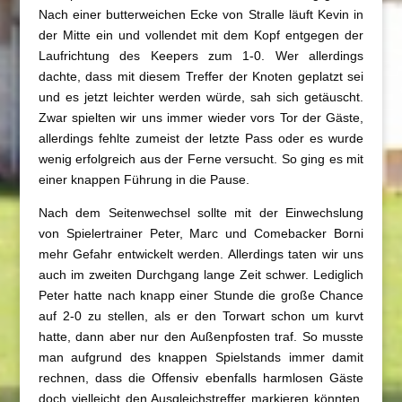
Nach einer butterweichen Ecke von Stralle läuft Kevin in
der Mitte ein und vollendet mit dem Kopf entgegen der
Laufrichtung des Keepers zum 1-0. Wer allerdings
dachte, dass mit diesem Treffer der Knoten geplatzt sei
und es jetzt leichter werden würde, sah sich getäuscht.
Zwar spielten wir uns immer wieder vors Tor der Gäste,
allerdings fehlte zumeist der letzte Pass oder es wurde
wenig erfolgreich aus der Ferne versucht. So ging es mit
einer knappen Führung in die Pause.
Nach dem Seitenwechsel sollte mit der Einwechslung
von Spielertrainer Peter, Marc und Comebacker Borni
mehr Gefahr entwickelt werden. Allerdings taten wir uns
auch im zweiten Durchgang lange Zeit schwer. Lediglich
Peter hatte nach knapp einer Stunde die große Chance
auf 2-0 zu stellen, als er den Torwart schon um kurvt
hatte, dann aber nur den Außenpfosten traf. So musste
man aufgrund des knappen Spielstands immer damit
rechnen, dass die Offensiv ebenfalls harmlosen Gäste
doch vielleicht den Ausgleichstreffer markieren könnten.