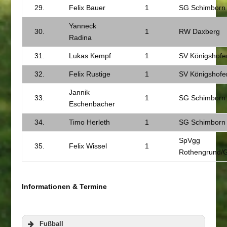
29.
Felix Bauer
1
SG Schimborn
Yanneck
30.
1
RW Daxberg
Radina
31.
Lukas Kempf
1
SV Königshofe
32.
Felix Rustige
1
SV Königshofe
Jannik
33.
1
SG Schimborn
Eschenbacher
34.
Timo Herleth
1
SG Schimborn
SpVgg
35.
Felix Wissel
1
Rothengrund/
Informationen & Termine
Fußball