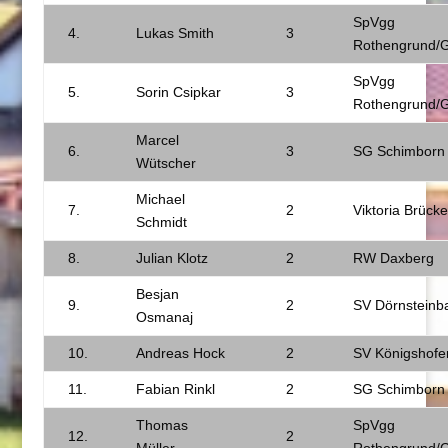
SpVgg
4.
Lukas Smith
3
Rothengrund/
SpVgg
5.
Sorin Csipkar
3
Rothengrund/
Marcel
6.
3
SG Schimborn
Wütscher
Michael
7.
2
Viktoria Brück
Schmidt
8.
Julian Klotz
2
RW Daxberg
Besjan
9.
2
SV Dörnsteinb
Osmanaj
10.
Andreas Hock
2
SV Königshofe
11.
Fabian Rinkl
2
SG Schimborn
Thomas
SpVgg
12.
2