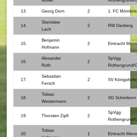
Müller
Rothengrund/
13.
Georg Dorn
2
1. FC Mömbris
Stanislaw
14.
2
RW Daxberg
Lach
Benjamin
15.
2
Eintracht Men
Hofmann
Alexander
SpVgg
16.
2
Roth
Rothengrund/
Sebastian
17.
2
SV Königshofe
Fersch
Tobias
18.
2
SG Schimborn
Westermann
SpVgg
19.
Thorsten Zipfl
2
Rothengrund/
Tobias
20.
1
Eintracht Men