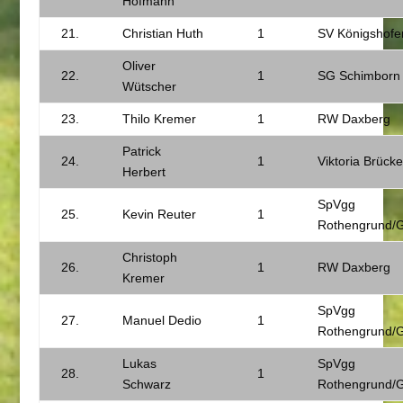
Hofmann
21.
Christian Huth
1
SV Königshofe
Oliver
22.
1
SG Schimborn
Wütscher
23.
Thilo Kremer
1
RW Daxberg
Patrick
24.
1
Viktoria Brück
Herbert
SpVgg
25.
Kevin Reuter
1
Rothengrund/
Christoph
26.
1
RW Daxberg
Kremer
SpVgg
27.
Manuel Dedio
1
Rothengrund/
Lukas
SpVgg
28.
1
Schwarz
Rothengrund/