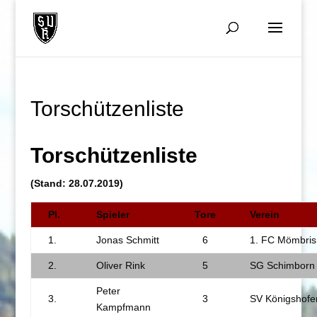
Torschützenliste
Torschützenliste
(Stand: 28.07.2019)
Pl.
Spieler
Tore
Verein
1.
Jonas Schmitt
6
1. FC Mömbris
2.
Oliver Rink
5
SG Schimborn
Peter
3.
3
SV Königshofe
Kampfmann