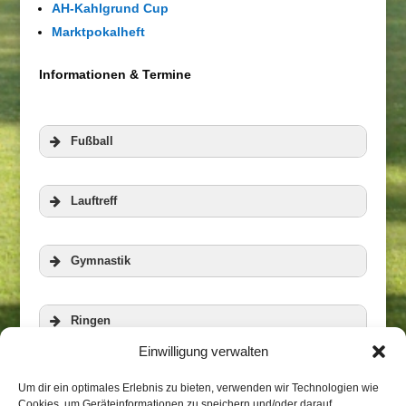
AH-Kahlgrund Cup
Marktpokalheft
Informationen & Termine
Fußball
Lauftreff
Gymnastik
Ringen
Einwilligung verwalten
Veranstaltungen
Zur Homepage der RWG
Aerobic und Step
Um dir ein optimales Erlebnis zu bieten, verwenden wir Technologien wie
Cookies, um Geräteinformationen zu speichern und/oder darauf