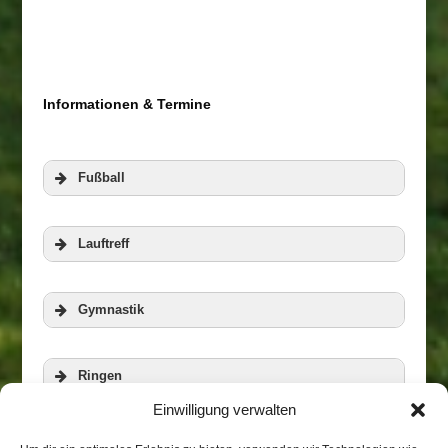
Informationen & Termine
Fußball
Lauftreff
Gymnastik
Ringen
Einwilligung verwalten
Veranstaltungen
Zur Homepage der RWG
Aerobic und Step