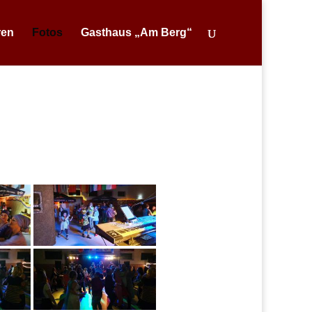
ren
Fotos
Gasthaus „Am Berg“