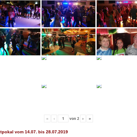
«
‹
von
2
›
»
pokal vom 14.07. bis 28.07.2019