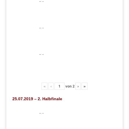
«
‹
von
2
›
»
25.07.2019 – 2. Halbfinale