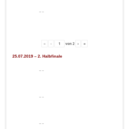
«
‹
von
2
›
»
25.07.2019 – 2. Halbfinale